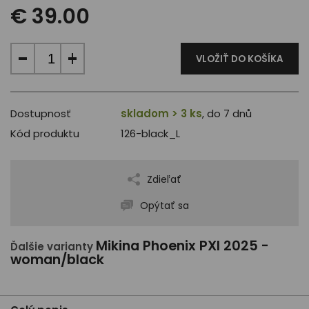
€ 39.00
VLOŽIŤ DO KOŠÍKA
Dostupnosť
skladom > 3 ks
, do 7 dnů
Kód produktu
126-black_L
Zdieľať
Opýtať sa
Mikina Phoenix PXI 2025 -
Ďalšie varianty
woman/black