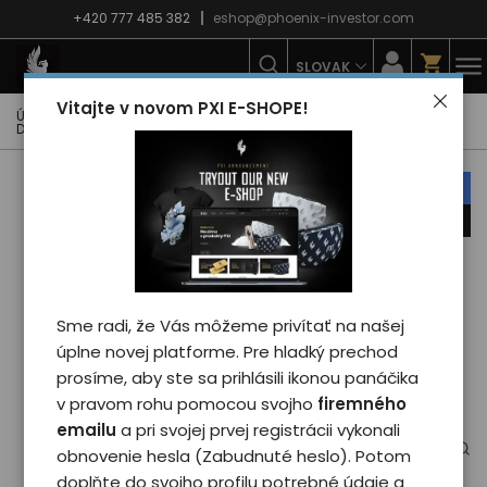
+420 777 485 382
eshop@phoenix-investor.com
SLOVAK
Vitajte v novom PXI E-SHOPE!
Úvodná strana
E-shop
Zimná kolekcia PXI
Mikiny PXI
Dámské mikiny
Mikina Phoenix PXI 2025 - woman/black L
náš tip
novinka
Sme radi, že Vás môžeme privítať na našej
úplne novej platforme. Pre hladký prechod
prosíme, aby ste sa prihlásili ikonou panáčika
v pravom rohu pomocou svojho
firemného
emailu
a pri svojej prvej registrácii vykonali
obnovenie hesla (Zabudnuté heslo). Potom
doplňte do svojho profilu potrebné údaje a