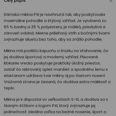
Celý popis
Dámska mikina PXI je navrhnutá tak, aby poskytovala
maximálne pohodlie a štýlový vzhľad. Je vyrobená zo
65 % bavlny a 35 % polyesteru, je mäkká, priedušná a
zároveň odolná. Mierne priliehavý strih s bočnými švami
zvýrazňuje siluetu bez toho, aby sa znížilo pohodlie.
Mikina má podšitú kapucňu a šnúrku na sťahovanie, čo
jej dodáva športový a moderný vzhľad. Plisované
klokanie vrecko poskytuje praktický úložný priestor,
zatiaľ čo rebrovaný úplet manžiet a spodného lemu s
elastanom udržiava tvar mikiny aj po častom nosení.
Vnútorná strana je česaná, čo dodáva extra mäkkosť a
teplo.
Mikina je k dispozícii vo veľkostiach S-XL a dodáva sa s
tkaným štítkom s logom PXI, ktorý zvýrazňuje jej
jedinečnosť. Ideálna voľba na bežné nosenie, šport a