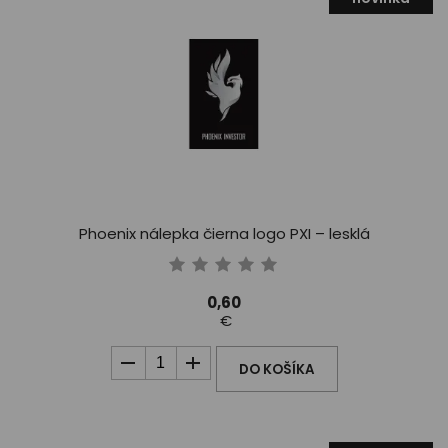
Phoenix nálepka čierna logo PXI – lesklá
0,60
€
DO KOŠÍKA