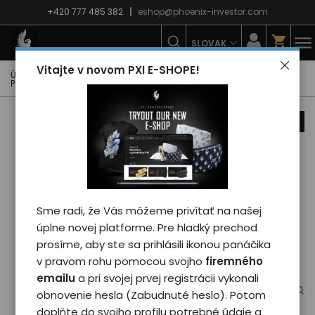
+420 777 485 382
eshop@phoenix-investor.com
SLOVAK
Vitajte v novom PXI E-SHOPE!
Úvodná strana
E-shop
Kancelária
Nálepky
Phoenix nálepka čierna logo PXI – matná
novinka
Sme radi, že Vás môžeme privítať na našej
úplne novej platforme. Pre hladký prechod
prosíme, aby ste sa prihlásili ikonou panáčika
v pravom rohu pomocou svojho
firemného
emailu
a pri svojej prvej registrácii vykonali
obnovenie hesla (Zabudnuté heslo). Potom
doplňte do svojho profilu potrebné údaje a