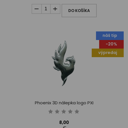
DO KOŠÍKA
náš tip
-20%
výpredaj
Phoenix 3D nálepka logo PXI
8,00
€