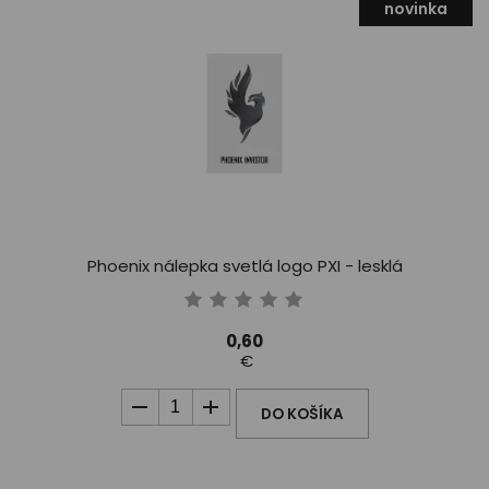
novinka
Phoenix nálepka svetlá logo PXI - lesklá
0,60
€
DO KOŠÍKA