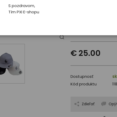
S pozdravom,
Pro koho
UNI
Tím PXI E-shopu
Velikost
S/
€ 25.00
Dostupnosť
sk
Kód produktu
11
Zdieľať
Opýt