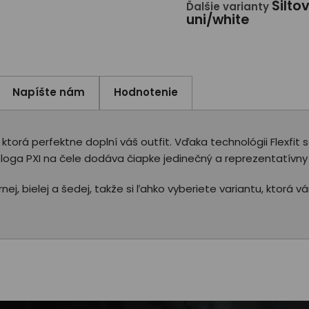
Šilto
Ďalšie varianty
uni/white
Napíšte nám
Hodnotenie
orá perfektne doplní váš outfit. Vďaka technológii Flexfit 
 loga PXI na čele dodáva čiapke jedinečný a reprezentatívny
rnej, bielej a šedej, takže si ľahko vyberiete variantu, ktorá 