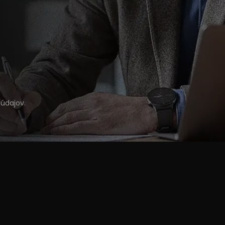
údajov
.