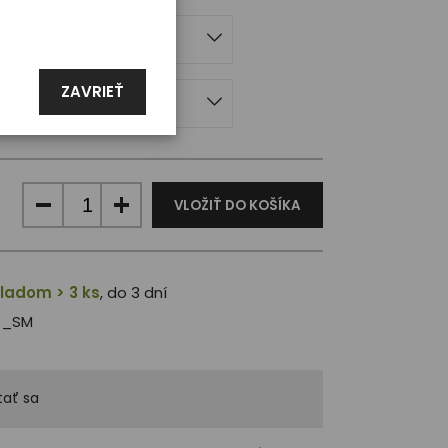
ZAVRIEŤ
M
VLOŽIŤ DO KOŠÍKA
ladom > 3 ks
, do 3 dní
8_SM
ať sa