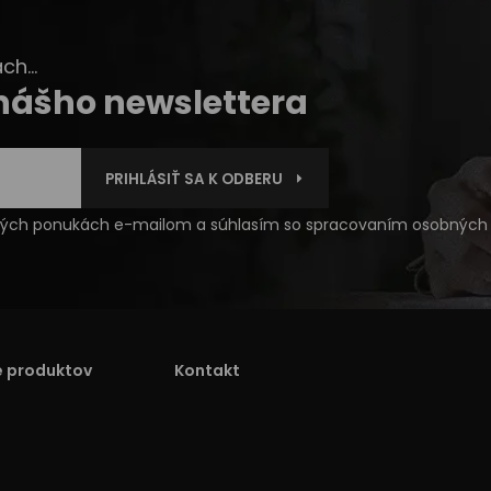
h...
 nášho newslettera
PRIHLÁSIŤ SA K ODBERU
čných ponukách e-mailom a súhlasím so
spracovaním osobných 
e produktov
Kontakt