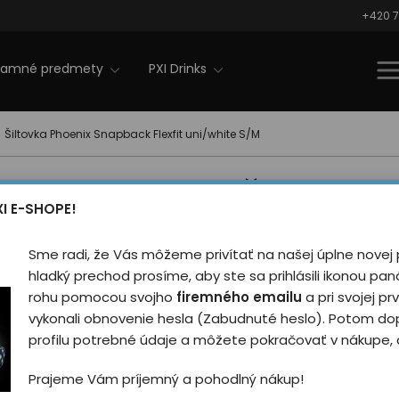
+420 7
lamné predmety
PXI Drinks
Šiltovka Phoenix Snapback Flexfit uni/white S/M
Šiltovka
náš tip
XI E-SHOPE!
Snapback
Sme radi, že Vás môžeme privítať na našej úplne novej 
uni/whit
hladký prechod prosíme, aby ste sa prihlásili ikonou pa
rohu pomocou svojho
firemného emailu
a pri svojej prv
Hodnotilo
vykonali obnovenie hesla (Zabudnuté heslo). Potom do
profilu potrebné údaje a môžete pokračovať v nákupe, a
Štýlová šiltovka s rovný
vyhotovenie Flexfit vo v
Prajeme Vám príjemný a pohodlný nákup!