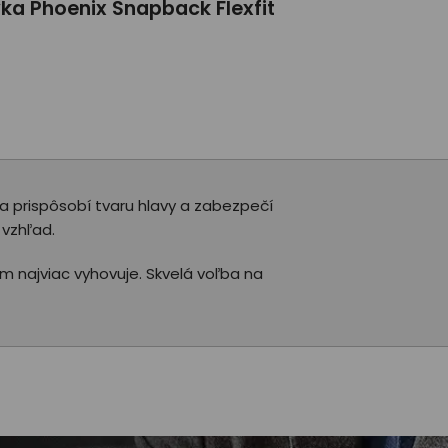
vka Phoenix Snapback Flexfit
sa prispôsobí tvaru hlavy a zabezpečí
 vzhľad.
vám najviac vyhovuje. Skvelá voľba na