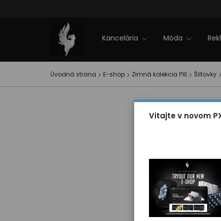
Firemné akcie
NOVINKY 2025
Zľavy
Zimná kolekcia PXI
EVENT PXI
Kontakt
Kancelária
Móda
Rek
Úvodná strana
E-shop
Zimná kolekcia PXI
Šiltovky
Vitajte v novom P