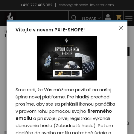
+420 777 485 382
eshop@phoenix-investor.com
SLOVAK
Vitajte v novom PXI E-SHOPE!
Úvodná strana
E-shop
Móda
Tričká
Detské tričká
Tričko Phoenix BALOON - kid/white 12 rokov
novinka
Sme radi, že Vás môžeme privítať na našej
úplne novej platforme. Pre hladký prechod
prosíme, aby ste sa prihlásili ikonou panáčika
v pravom rohu pomocou svojho
firemného
emailu
a pri svojej prvej registrácii vykonali
obnovenie hesla (Zabudnuté heslo). Potom
doplňte do svojho profilu potrebné údaje a