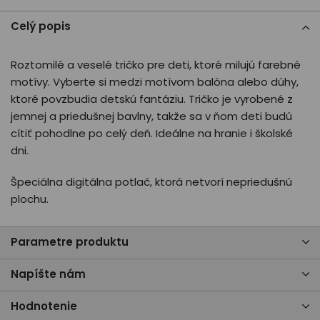
Celý popis
Roztomilé a veselé tričko pre deti, ktoré milujú farebné
motívy. Vyberte si medzi motívom balóna alebo dúhy,
ktoré povzbudia detskú fantáziu. Tričko je vyrobené z
jemnej a priedušnej bavlny, takže sa v ňom deti budú
cítiť pohodlne po celý deň. Ideálne na hranie i školské
dni.
Špeciálna digitálna potlač, ktorá netvorí nepriedušnú
plochu.
Parametre produktu
Napíšte nám
Hodnotenie