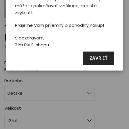
môžete pokračovať v nákupe, ako ste
zvyknutí.
Prajeme Vám príjemný a pohodlný nákup!
Tričko Phoenix BALOON -
kid/white 12 rokov
S pozdravom,
Tím PXI E-shopu
Hodnotilo 0 užívateľov
ZAVRIEŤ
Detské bavlnené tričko v modrej farbe s motívom
BALOON Phoenix
Pro koho
Detské
Velikost
12 let