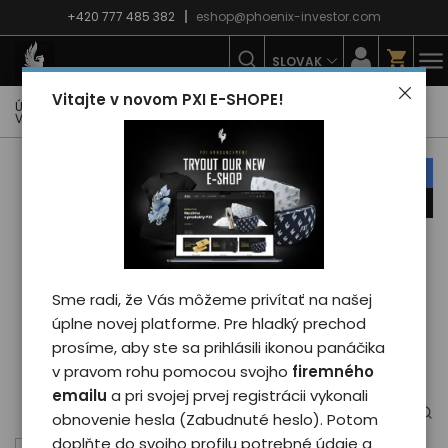
+420 777 485 382
eshop@phoenix-investor.com
SLOVAK
Vitajte v novom PXI E-SHOPE!
Úvodná strana
E-shop
Móda
Vesty
Dámská vesta
Vesta Phoenix PXI - woman/black L
náš tip
novinka
Sme radi, že Vás môžeme privítať na našej
úplne novej platforme. Pre hladký prechod
prosíme, aby ste sa prihlásili ikonou panáčika
v pravom rohu pomocou svojho
firemného
emailu
a pri svojej prvej registrácii vykonali
obnovenie hesla (Zabudnuté heslo). Potom
doplňte do svojho profilu potrebné údaje a