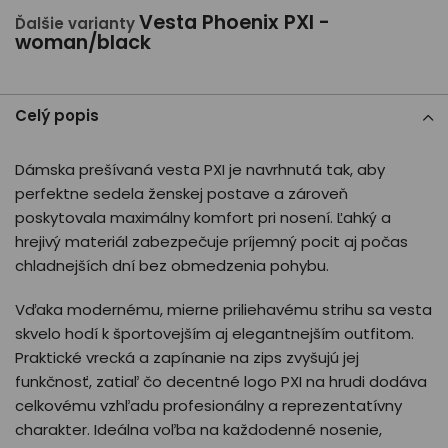
Vesta Phoenix PXI -
Ďalšie varianty
woman/black
Celý popis
Dámska prešívaná vesta PXI je navrhnutá tak, aby
perfektne sedela ženskej postave a zároveň
poskytovala maximálny komfort pri nosení. Ľahký a
hrejivý materiál zabezpečuje príjemný pocit aj počas
chladnejších dní bez obmedzenia pohybu.
Vďaka modernému, mierne priliehavému strihu sa vesta
skvelo hodí k športovejším aj elegantnejším outfitom.
Praktické vrecká a zapínanie na zips zvyšujú jej
funkčnosť, zatiaľ čo decentné logo PXI na hrudi dodáva
celkovému vzhľadu profesionálny a reprezentatívny
charakter. Ideálna voľba na každodenné nosenie,