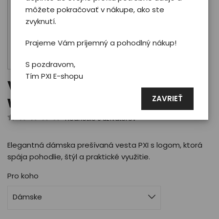
môžete pokračovať v nákupe, ako ste
zvyknutí.
Prajeme Vám príjemný a pohodlný nákup!
S pozdravom,
Tím PXI E-shopu
Vesta Phoenix PXI -
woman/black L
ZAVRIEŤ
Hodnotilo 0 užívateľov
Elegantná dámska prešívaná vesta PXI s logom, ktorá
spája pohodlie, štýl a praktické využitie.
Pro koho
Dámske