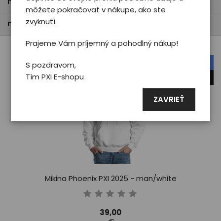
najpredávanejšie
môžete pokračovať v nákupe, ako ste
zvyknutí.
najdrahšie
Prajeme Vám príjemný a pohodlný nákup!
náš tip
S pozdravom,
Tím PXI E-shopu
novinka
ZAVRIEŤ
Mikina Phoenix PXI 2025 - man/white
39,00