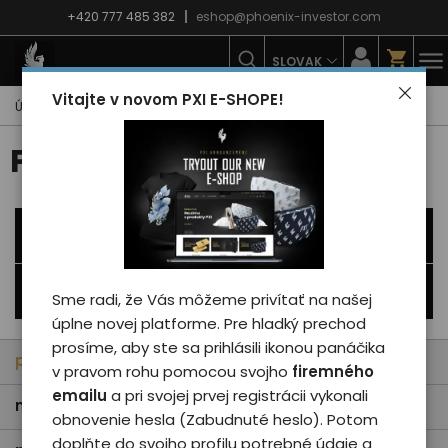
+420 777 485 382
eshop@phoenix-investor.com
SLOVAK
Vitajte v novom PXI E-SHOPE!
Úvodná strana
E-shop
Móda
Mikiny
Pánské mikiny
Pánské mikiny
Všetky kategórie
Filtrácia
Sme radi, že Vás môžeme privítať na našej
úplne novej platforme. Pre hladký prechod
prosíme, aby ste sa prihlásili ikonou panáčika
predvolené
v pravom rohu pomocou svojho
firemného
emailu
a pri svojej prvej registrácii vykonali
najlacnejšie
obnovenie hesla (Zabudnuté heslo). Potom
doplňte do svojho profilu potrebné údaje a