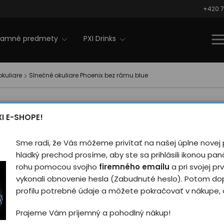
+420 7
lamné predmety
PXI Drinks
okuliare
Slnečné okuliare Phoenix bez rámu blue
Slnečné 
náš tip
XI E-SHOPE!
bez rámu
novinka
Sme radi, že Vás môžeme privítať na našej úplne novej 
Hodnotilo
hladký prechod prosíme, aby ste sa prihlásili ikonou pa
rohu pomocou svojho
firemného emailu
a pri svojej prv
Štýlové slnečné okuliar
vykonali obnovenie hesla (Zabudnuté heslo). Potom do
nosenie.
profilu potrebné údaje a môžete pokračovať v nákupe, a
Prajeme Vám príjemný a pohodlný nákup!