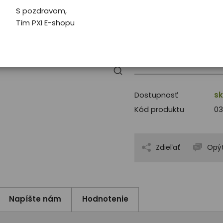
Pro koho
UNI
S pozdravom,
Tím PXI E-shopu
€ 12.00
Dostupnosť
sk
Kód produktu
03
Zdieľať
Opýt
Napíšte nám
Hodnotenie