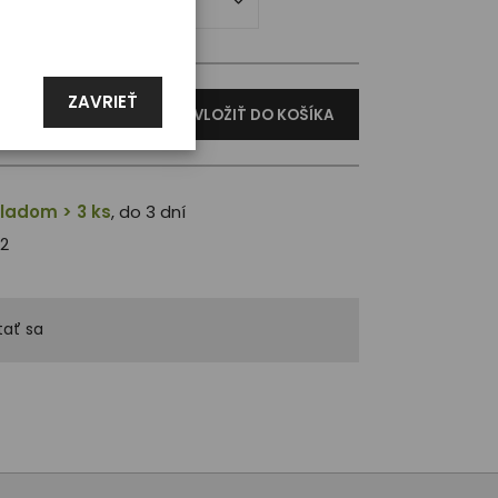
ZAVRIEŤ
VLOŽIŤ DO KOŠÍKA
ladom > 3 ks
, do 3 dní
2
ať sa