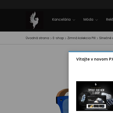
Firemné akcie
NOVINKY 2025
Zľavy
Zimná kolekcia PXI
EVENT PXI
Kontakt
Kancelária
Móda
Rek
Úvodná strana
E-shop
Zimná kolekcia PXI
Slnečné 
Vitajte v novom P