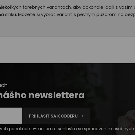
 v niekoľkých farebných variantoch, aby dokonale ladili s vaš
 slnku. Môžete si vybrať variant s pevným puzdrom na bezp
h...
 nášho newslettera
PRIHLÁSIŤ SA K ODBERU
čných ponukách e-mailom a súhlasím so
spracovaním osobných 