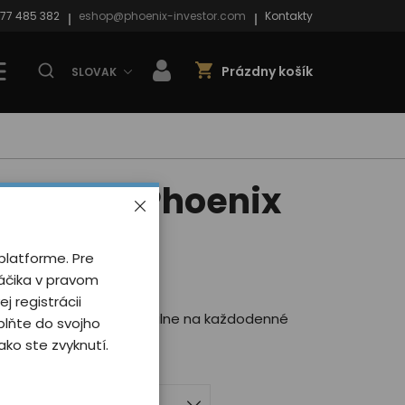
77 485 382
eshop@phoenix-investor.com
Kontakty
Prázdny košík
SLOVAK
okuliare Phoenix
 blue
platforme. Pre
 0 užívateľov
náčika v pravom
ej registrácii
e v rôznych farbách, ideálne na každodenné
plňte do svojho
ko ste zvyknutí.