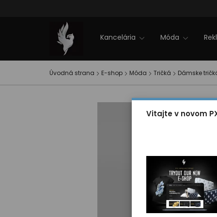
Firemné akcie
NOVINKY 2025
Zľavy
Zimná kolekcia PXI
EVENT PXI
Kontakt
Kancelária
Móda
Rek
Úvodná strana
E-shop
Móda
Tričká
Dámske tričk
Vitajte v novom P