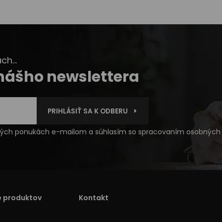
h...
 nášho newslettera
PRIHLÁSIŤ SA K ODBERU
čných ponukách e-mailom a súhlasím so
spracovaním osobných 
e produktov
Kontakt