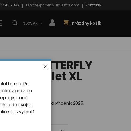
77 485 382
eshop@phoenix-investor.com
Kontakty
Prázdny košík
SLOVAK
hoenix BUTTERFLY
oman/violet XL
platforme. Pre
 0 užívateľov
náčika v pravom
ej registrácii
štýlovou potlačou motýľa Phoenix 2025.
plňte do svojho
ebných variantách.
ko ste zvyknutí.