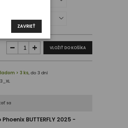
mske
ZAVRIEŤ
VLOŽIŤ DO KOŠÍKA
ladom > 3 ks
, do 3 dní
3_XL
ať sa
o Phoenix BUTTERFLY 2025 -