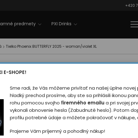
+420 7
lamné predmety
PXI Drinks
á
Tielko Phoenix BUTTERFLY 2025 - woman/violet XL
Tielko P
novinka
XI E-SHOPE!
2025 - w
Sme radi, že Vás môžeme privítať na našej úplne novej 
Hodnotilo
hladký prechod prosíme, aby ste sa prihlásili ikonou pa
rohu pomocou svojho
firemného emailu
a pri svojej prv
Biele dámske tielko so 
vykonali obnovenie hesla (Zabudnuté heslo). Potom do
Dostupné v štyroch far
profilu potrebné údaje a môžete pokračovať v nákupe, a
Prajeme Vám príjemný a pohodlný nákup!