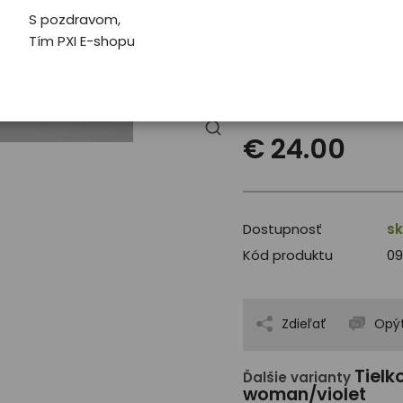
Pro koho
Dá
S pozdravom,
Tím PXI E-shopu
Velikost
XL
€ 24.00
Dostupnosť
sk
Kód produktu
09
Zdieľať
Opýt
Tielk
Ďalšie varianty
woman/violet