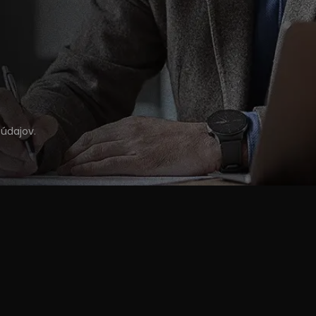
údajov
.