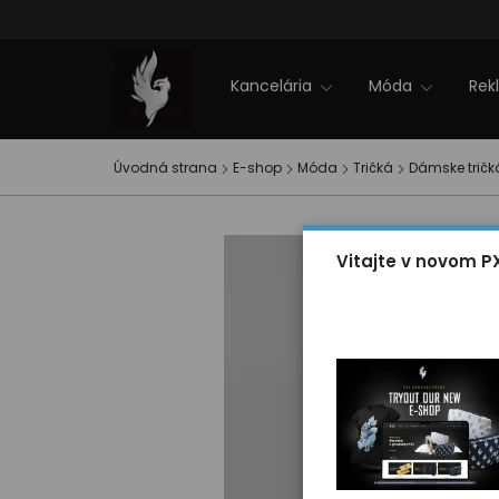
Firemné akcie
NOVINKY 2025
Zľavy
Zimná kolekcia PXI
EVENT PXI
Kontakt
Kancelária
Móda
Rek
Úvodná strana
E-shop
Móda
Tričká
Dámske tričk
Vitajte v novom P