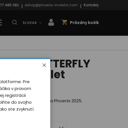
77 485 382
eshop@phoenix-investor.com
Kontakty
Prázdny košík
SLOVAK
hoenix BUTTERFLY
oman/violet
platforme. Pre
 0 užívateľov
náčika v pravom
ej registrácii
štýlovou potlačou motýľa Phoenix 2025.
plňte do svojho
ebných variantách.
ko ste zvyknutí.