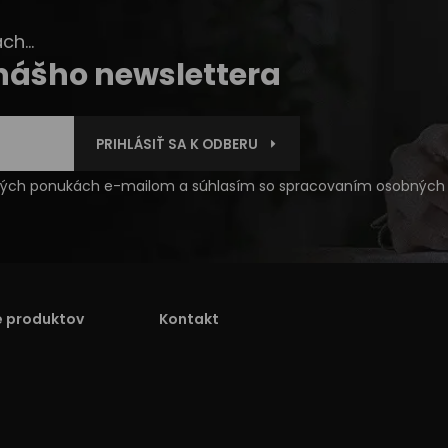
h...
 nášho newslettera
PRIHLÁSIŤ SA K ODBERU
čných ponukách e-mailom a súhlasím so
spracovaním osobných 
e produktov
Kontakt