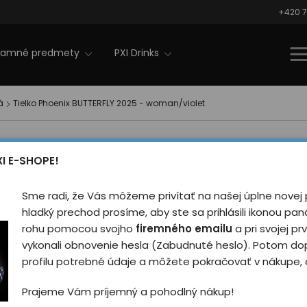
+420 7
lamné predmety
PXI Drinks
á
Tielko Phoenix BUTTERFLY 2025 - woman/violet
Tielko P
novinka
XI E-SHOPE!
2025 - w
Sme radi, že Vás môžeme privítať na našej úplne novej 
Hodnotilo
hladký prechod prosíme, aby ste sa prihlásili ikonou pa
rohu pomocou svojho
firemného emailu
a pri svojej prv
Biele dámske tielko so 
vykonali obnovenie hesla (Zabudnuté heslo). Potom do
Dostupné v štyroch far
profilu potrebné údaje a môžete pokračovať v nákupe, a
Prajeme Vám príjemný a pohodlný nákup!