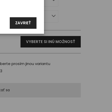
mske
erte
ZAVRIEŤ
VYBERTE SI INÚ MOŽNOSŤ
berte prosím jinou variantu
3
ať sa