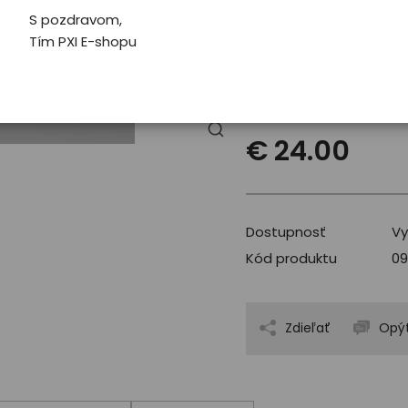
Pro koho
Dá
S pozdravom,
Tím PXI E-shopu
Velikost
vyb
€ 24.00
Dostupnosť
Vy
Kód produktu
09
Zdieľať
Opýt