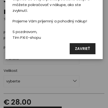
Tričko Phoenix PXI 2024 -
môžete pokračovať v nákupe, ako ste
man/grey
zvyknutí.
Hodnotilo 0 užívateľov
Prajeme Vám príjemný a pohodlný nákup!
S pozdravom,
Pánske bavlnené tričko v šedej farbe s motívom
Tím PXI E-shopu
Phoenix PXI 2024
Pro koho
ZAVRIEŤ
Pánske
Velikost
vyberte
€ 28.00