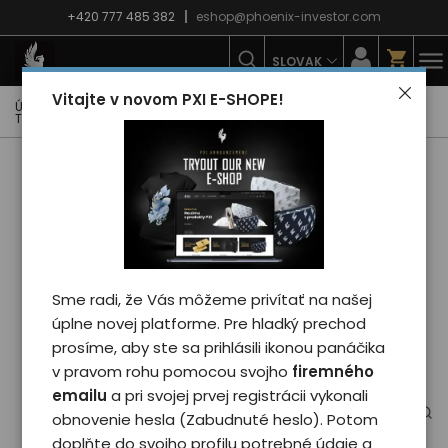
+420 777 485 382
eshop@phoenix-investor.com
SLOVAK
Vitajte v novom PXI E-SHOPE!
Úvodná strana
E-shop
Móda
Tričká
Pánske tričká
Tričko Phoenix PXI 2024 - man/grey
Sme radi, že Vás môžeme privítať na našej
úplne novej platforme. Pre hladký prechod
prosíme, aby ste sa prihlásili ikonou panáčika
v pravom rohu pomocou svojho
firemného
emailu
a pri svojej prvej registrácii vykonali
obnovenie hesla (Zabudnuté heslo). Potom
doplňte do svojho profilu potrebné údaje a