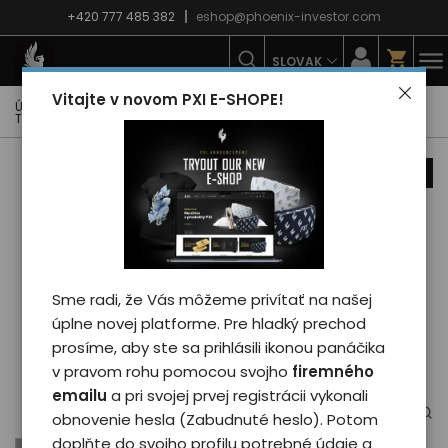
+420 777 485 382
eshop@phoenix-investor.com
SLOVAK
Vitajte v novom PXI E-SHOPE!
Úvodná strana
E-shop
Móda
Tričká
Detské tričká
Tričko Phoenix RAINBOW - kid/black
novinka
Sme radi, že Vás môžeme privítať na našej
úplne novej platforme. Pre hladký prechod
prosíme, aby ste sa prihlásili ikonou panáčika
v pravom rohu pomocou svojho
firemného
emailu
a pri svojej prvej registrácii vykonali
obnovenie hesla (Zabudnuté heslo). Potom
doplňte do svojho profilu potrebné údaje a