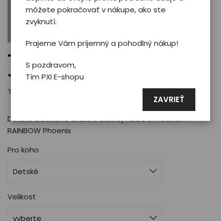
môžete pokračovať v nákupe, ako ste
zvyknutí.
Prajeme Vám príjemný a pohodlný nákup!
Tričko Phoenix RAINBOW
S pozdravom,
- kid/black
Tím PXI E-shopu
Hodnotilo 0 užívateľov
ZAVRIEŤ
Detské bavlnené tričko v čiernej farbe s motívom
RAINBOW Phoenix
Pro koho
Detské
Velikost
vyberte