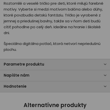
Roztomilé a veselé tričko pre deti, ktoré milujú farebné
motívy. Vyberte si medzi motívom balóna alebo dúhy,
ktoré povzbudia detskú fantáziu. Tričko je vyrobené z
jemnej a priedušnej bavlny, takže sa v ňom deti budú
cítiť pohodlne po celý deň. Ideálne na hranie i školské
dni.
Špeciálna digitálna potlač, ktorá netvorí nepriedušnú
plochu.
Parametre produktu
Napíšte nám
Hodnotenie
Alternatívne produkty